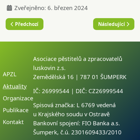
Základní údaje
Zveřejněno: 6. březen 2024
Předchozí článek: Polní dny Agritec 26.–27. června 202
Další článek: Lus
Předchozí
Následující
Asociace pěstitelů a zpracovatelů
luskovin z.s.
APZL
Zemědělská 16 | 787 01 ŠUMPERK
Aktuality
IČ: 26999544 | DIČ: CZ26999544
Organizace
Spisová značka: L 6769 vedená
Publikace
u Krajského soudu v Ostravě
Kontakt
Bankovní spojení: FIO Banka a.s.
Šumperk, č.ú. 2301609433/2010